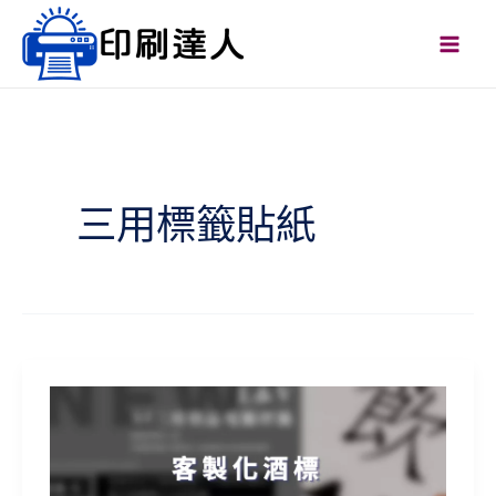
跳
Mai
至
Men
主
要
內
容
三用標籤貼紙
送
禮、
活
動