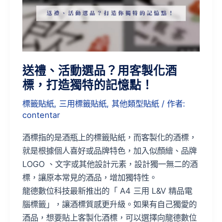
選
品？
用
客
製
送禮、活動選品？用客製化酒
化
標，打造獨特的記憶點！
酒
標籤貼紙
,
三用標籤貼紙
,
其他類型貼紙
/ 作者:
標，
contentar
打
造
酒標指的是酒瓶上的標籤貼紙，而客製化的酒標，
獨
就是根據個人喜好或品牌特色，加入似顏繪、品牌
特
LOGO 、文字或其他設計元素，設計獨一無二的酒
的
標，讓原本常見的酒品，增加獨特性。
記
龍德數位科技最新推出的「 A4 三用 L&V 精品電
憶
腦標籤」，讓酒標質感更升級。如果有自己獨愛的
點！
酒品，想要貼上客製化酒標，可以選擇向龍德數位