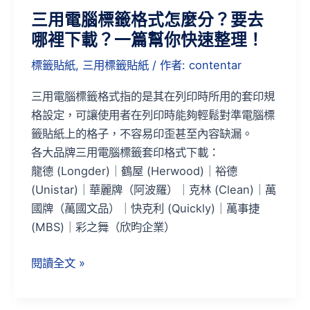
分？
三用電腦標籤格式怎麼分？要去
要
哪裡下載？一篇幫你快速整理！
去
哪
標籤貼紙
,
三用標籤貼紙
/ 作者:
contentar
裡
下
三用電腦標籤格式指的是其在列印時所用的套印規
載？
格設定，可讓使用者在列印時能夠輕鬆對準電腦標
一
籤貼紙上的格子，不容易印歪甚至內容缺漏。
篇
各大品牌三用電腦標籤套印格式下載：
幫
龍德 (Longder)｜鶴屋 (Herwood)｜裕德
你
(Unistar)｜華麗牌（阿波羅）｜克林 (Clean)｜萬
快
國牌（萬國文品）｜快克利 (Quickly)｜萬事捷
速
(MBS)｜彩之舞（欣昀企業）
整
閱讀全文 »
理！