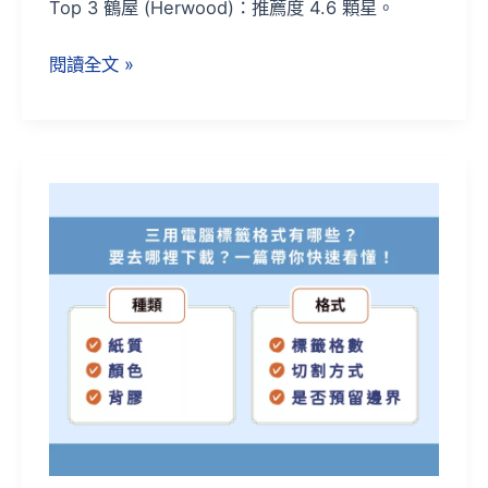
Top 3 鶴屋 (Herwood)：推薦度 4.6 顆星。
閱讀全文 »
三
用
電
腦
標
籤
格
式
怎
麼