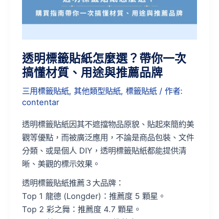
麼
選？
帶
你
透明標籤貼紙怎麼選？帶你一次
一
搞懂材質、用途與推薦品牌
次
搞
三用標籤貼紙
,
其他類型貼紙
,
標籤貼紙
/ 作者:
懂
contentar
材
透明標籤貼紙因其不遮擋物品原貌、貼起來簡約美
質、
觀等優點，而被廣泛應用，不論是商品包裝、文件
用
分類、或是個人 DIY，透明標籤貼紙都能提供清
途
晰、美觀的標示效果。
與
推
透明標籤貼紙推薦３大品牌：
薦
Top 1 龍德 (Longder)：推薦度 5 顆星。
品
Top 2 彩之舞：推薦度 4.7 顆星。
牌