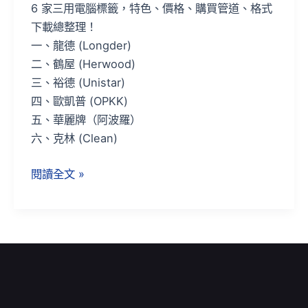
道、
6 家三用電腦標籤，特色、價格、購買管道、格式
下
下載總整理！
載
一、龍德 (Longder)
總
二、鶴屋 (Herwood)
整
三、裕德 (Unistar)
理！
四、歐凱普 (OPKK)
五、華麗牌（阿波羅）
六、克林 (Clean)
閱讀全文 »