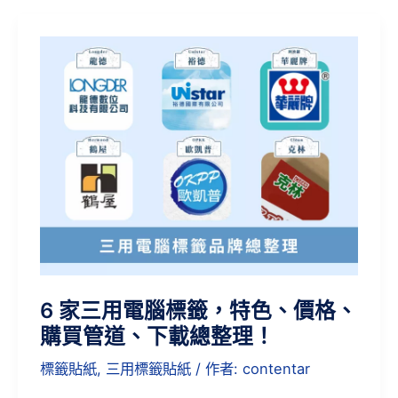
6
家
三
用
電
腦
標
籤，
特
色、
價
6 家三用電腦標籤，特色、價格、
格、
購買管道、下載總整理！
購
買
標籤貼紙
,
三用標籤貼紙
/ 作者:
contentar
管