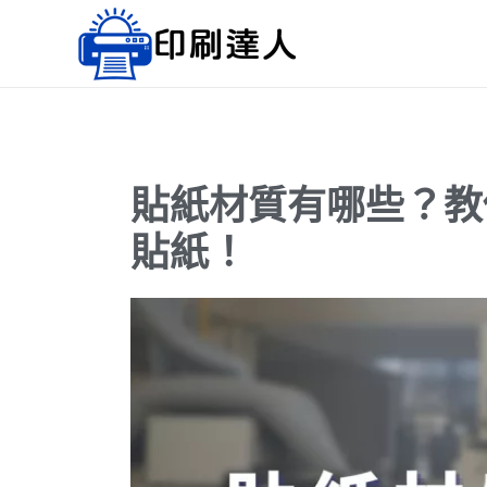
跳
至
主
要
內
容
貼紙材質有哪些？教
貼紙！