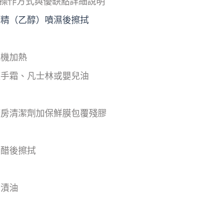
法，操作方式與優缺點詳細說明
酒精（乙醇）噴濕後擦拭
風機加熱
護手霜、凡士林或嬰兒油
廚房清潔劑加保鮮膜包覆殘膠
白醋後擦拭
去漬油