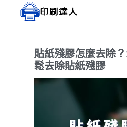
跳
至
主
要
內
容
貼紙殘膠怎麼去除？
鬆去除貼紙殘膠