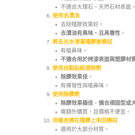
不適合大理石、天然石材表面
使用去漬油
去除殘膠效果好。
去漬油有臭味、且具毒性
。
將去光水浸濕殘膠後擦拭
有嗆鼻味。
不適合用於烤漆表面與塑膠材
使用自黏貼紙清除劑
除膠效果佳
。
有揮發性與嗆鼻味。
使用除膠劑
除膠效果極佳
，
適合頑固型或
需額外購買，且價格不便宜。
用橡皮擦在殘膠上來回擦拭
適用於大部分材質。