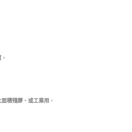
。
質
。
大面積殘膠、或工業用
。